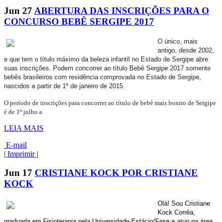
Jun
27
ABERTURA DAS INSCRIÇÕES PARA O
CONCURSO BEBÊ SERGIPE 2017
O único, mais
antigo, desde 2002,
e que tem o título máximo da beleza infantil no Estado de Sergipe abre
suas inscrições. Podem concorrer ao título Bebê Sergipe 2017 somente
bebês brasileiros com residência comprovada no Estado de Sergipe,
nascidos a partir de 1º de janeiro de 2015.
O período de inscrições para concorrer ao título de bebê mais bonito de Sergipe
é de 1º julho a
LEIA MAIS
E-mail
| Imprimir |
Jun
17
CRISTIANE KOCK POR CRISTIANE
KOCK
Olá! Sou Cristiane
Kock Corrêa,
graduada em Fisioterapia pela Universidade Estácio/Fase e atuo na área