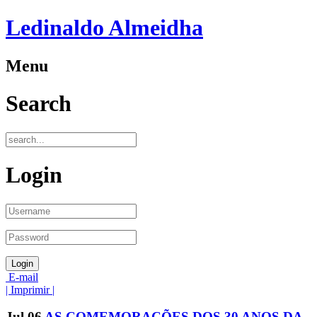
Ledinaldo Almeidha
Menu
Search
Login
E-mail
| Imprimir |
Jul
06
AS COMEMORAÇÕES DOS 30 ANOS DA