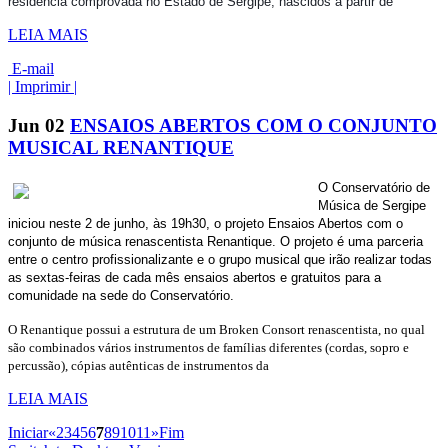
residência comprovada no Estado de Sergipe, nascidos a partir de
LEIA MAIS
E-mail
| Imprimir |
Jun
02
ENSAIOS ABERTOS COM O CONJUNTO
MUSICAL RENANTIQUE
O Conservatório de
Música de Sergipe
iniciou neste 2 de junho, às 19h30, o projeto Ensaios Abertos com o
conjunto de música renascentista Renantique. O projeto é uma parceria
entre o centro profissionalizante e o grupo musical que irão realizar todas
as sextas-feiras de cada mês ensaios abertos e gratuitos para a
comunidade na sede do Conservatório.
O Renantique possui a estrutura de um Broken Consort renascentista, no qual
são combinados vários instrumentos de famílias diferentes (cordas, sopro e
percussão), cópias autênticas de instrumentos da
LEIA MAIS
Iniciar
«
2
3
4
5
6
7
8
9
10
11
»
Fim