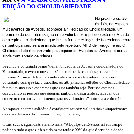
EDIÇÃO DO CHOLIDARIEDADE
No próximo dia 25,
às 17h, no Espaço
Multieventos da Avosos, acontece a 4ª edição do Cholidariedade, um
momento de confraternização entre voluntários e público externo. A tarde
de alegria e solidariedade, que busca fortalecer laços de fraternidade entre
os participantes, será animada pelo repertório MPB de Torugo Teles. O
Cholidariedade é organizado pela equipe de Eventos da Avosos e conta
ainda com sorteio de brindes.
Segundo a voluntária Jeane Vieira, fundadora da Avosos e coordenadora do
Voluntariado, o evento une a paixão por chocolate e o desejo de ajudar o
próximo. “Torugo Teles já é conhecido em nossas festinhas pelo espírito
voluntário com que faz o trabalho. As três primeiras edições do Cholidariedade
foram um sucesso e esperamos que esta também seja. Por isso estamos
convidando às pessoas que queiram participar desta tarde agradável, que
começou com um evento interno para os voluntários”, informa a voluntária.
A proposta da tarde solidária é confraternizar com voluntários e simpatizantes
da causa. Estarão disponíveis doces, chocolates,
tortas, sucos, água, chás e muito mais. “A Equipe de Eventos sai em campo
pedindo tudo o que é oferecido nesta tarde e 90% do que é servido é doado