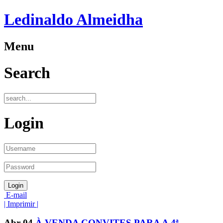
Ledinaldo Almeidha
Menu
Search
Login
E-mail
| Imprimir |
Abr
04
À VENDA CONVITES PARA A 4ª