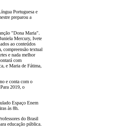
Língua Portuguesa e
mestre preparou a
canção "Dona Maria".
Daniela Mercury, Ivete
hados ao conteúdos
m, compreensão textual
rtes e nada melhor
 contará com
ca, e Maria de Fátima,
no e conta com o
 Para 2019, o
titulado Espaço Enem
iras às 8h.
rofessores do Brasil
para educação pública.