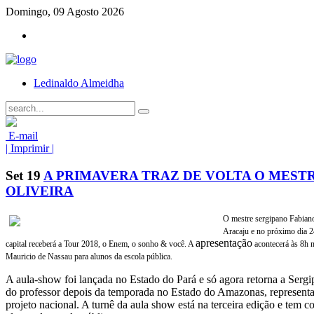
Domingo, 09 Agosto 2026
Ledinaldo Almeidha
E-mail
| Imprimir |
Set
19
A PRIMAVERA TRAZ DE VOLTA O MEST
OLIVEIRA
O mestre sergipano Fabiano 
Aracaju e no próximo dia 2
apresentação
capital receberá a Tour 2018, o Enem, o sonho & você. A
acontecerá às 8h n
Mauricio de Nassau para alunos da escola pública.
A aula-show foi lançada no Estado do Pará e só agora retorna a Sergi
do professor depois da temporada no Estado do Amazonas, represen
projeto nacional. A turnê da aula show está na terceira edição e tem 