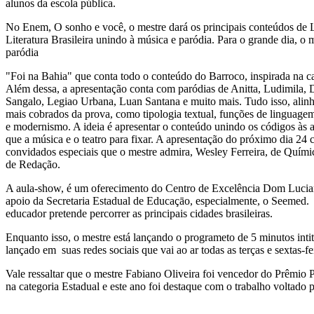
alunos da escola pública.
No Enem, O sonho e você, o mestre dará os principais conteúdos de 
Literatura Brasileira unindo à música e paródia. Para o grande dia, o 
paródia
"Foi na Bahia" que conta todo o conteúdo do Barroco, inspirada na 
Além dessa, a apresentação conta com paródias de Anitta, Ludimila, 
Sangalo, Legiao Urbana, Luan Santana e muito mais. Tudo isso, alin
mais cobrados da prova, como tipologia textual, funções de linguage
e modernismo. A ideia é apresentar o conteúdo unindo os códigos às a
que a música e o teatro para fixar. A apresentação do próximo dia 24
convidados especiais que o mestre admira, Wesley Ferreira, de Quími
de Redação.
A aula-show, é um oferecimento do Centro de Excelência Dom Lucia
apoio da Secretaria Estadual de Educaçāo, especialmente, o Seemed.
educador pretende percorrer as principais cidades brasileiras.
Enquanto isso, o mestre está lançando o programeto de 5 minutos in
lançado em suas redes sociais que vai ao ar todas as terças e sextas-fe
Vale ressaltar que o mestre Fabiano Oliveira foi vencedor do Prêmio P
na categoria Estadual e este ano foi destaque com o trabalho voltado 